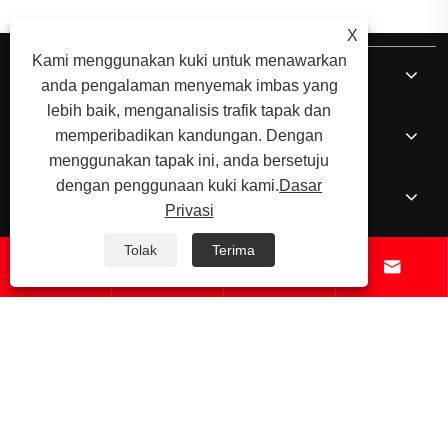
X
Kami menggunakan kuki untuk menawarkan
Mengenai kita
anda pengalaman menyemak imbas yang
lebih baik, menganalisis trafik tapak dan
Produk
memperibadikan kandungan. Dengan
menggunakan tapak ini, anda bersetuju
dengan penggunaan kuki kami.
Dasar
Berita
Privasi
Tolak
Terima
Hubungi Kami




Hak Cipta © Ningbo Shengfa Hardware Factory Limited - CNC
Pemesinan, Penempatan Perkhidmatan - Semua Hak Terpelihara.