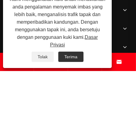
anda pengalaman menyemak imbas yang
Produk
lebih baik, menganalisis trafik tapak dan
memperibadikan kandungan. Dengan
Berita
menggunakan tapak ini, anda bersetuju
dengan penggunaan kuki kami.
Dasar
Privasi
Hubungi Kami
Tolak
Terima




Hak Cipta © Ningbo Shengfa Hardware Factory Limited - CNC
Pemesinan, Penempatan Perkhidmatan - Semua Hak Terpelihara.
Links
Sitemap
RSS
XML
Dasar Privasi