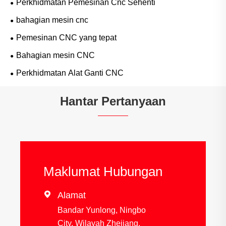
Perkhidmatan Pemesinan Cnc Sehenti
bahagian mesin cnc
Pemesinan CNC yang tepat
Bahagian mesin CNC
Perkhidmatan Alat Ganti CNC
Hantar Pertanyaan
Maklumat Hubungan

Alamat
Bandar Yunlong, Ningbo
City, Wilayah Zhejiang,