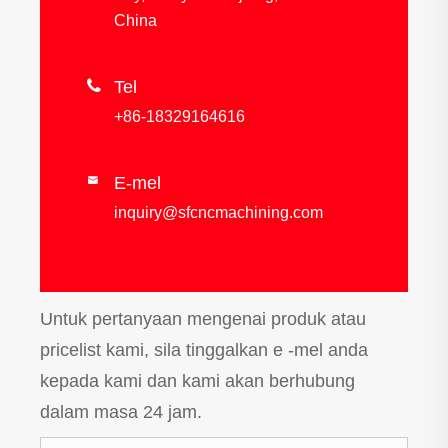
China

Tel
+86-18329164616
E-mel

inquiry@sfcncmachining.com
Untuk pertanyaan mengenai produk atau
pricelist kami, sila tinggalkan e -mel anda
kepada kami dan kami akan berhubung
dalam masa 24 jam.