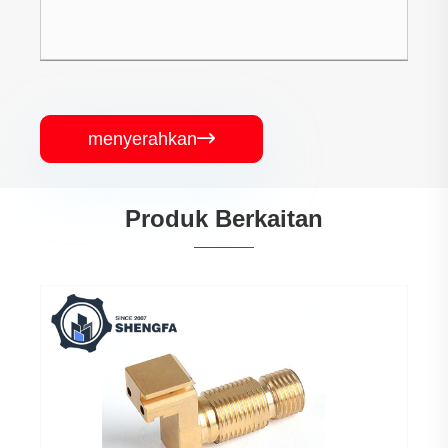
menyerahkan

Produk Berkaitan
Perkhidmatan Pemesinan CNC Aluminium
Lihat Lagi >>