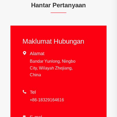
Hantar Pertanyaan
Maklumat Hubungan

Alamat
Bandar Yunlong, Ningbo
City, Wilayah Zhejiang,
China

Tel
+86-18329164616
