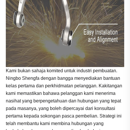
Kami bukan sahaja komited untuk industri pembuatan.
Ningbo Shengfa dengan bangga menyediakan bantuan
kelas pertama dan perkhidmatan pelanggan. Kakitangan
kami memastikan bahawa pelanggan kami menerima
nasihat yang berpengetahuan dan hubungan yang tepat
pada masanya, yang boleh dipercayai dari konsultasi
pertama kepada sokongan pasca pembelian. Strategi ini
telah membantu kami membina hubungan yang