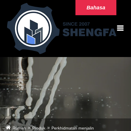
Bahasa
Rumah
Produk
Perkhidmatan menjalin