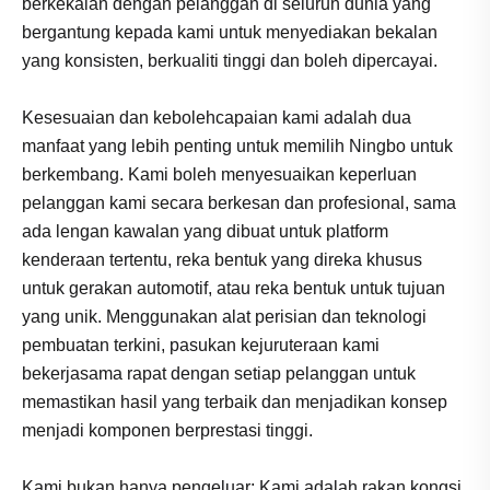
berkekalan dengan pelanggan di seluruh dunia yang
bergantung kepada kami untuk menyediakan bekalan
yang konsisten, berkualiti tinggi dan boleh dipercayai.
Kesesuaian dan kebolehcapaian kami adalah dua
manfaat yang lebih penting untuk memilih Ningbo untuk
berkembang. Kami boleh menyesuaikan keperluan
pelanggan kami secara berkesan dan profesional, sama
ada lengan kawalan yang dibuat untuk platform
kenderaan tertentu, reka bentuk yang direka khusus
untuk gerakan automotif, atau reka bentuk untuk tujuan
yang unik. Menggunakan alat perisian dan teknologi
pembuatan terkini, pasukan kejuruteraan kami
bekerjasama rapat dengan setiap pelanggan untuk
memastikan hasil yang terbaik dan menjadikan konsep
menjadi komponen berprestasi tinggi.
Kami bukan hanya pengeluar; Kami adalah rakan kongsi