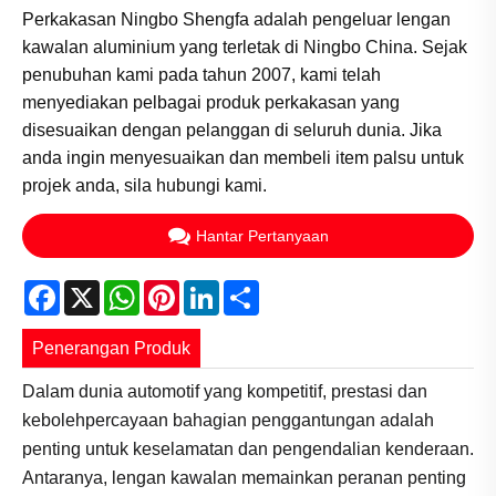
Perkakasan Ningbo Shengfa adalah pengeluar lengan
kawalan aluminium yang terletak di Ningbo China. Sejak
penubuhan kami pada tahun 2007, kami telah
menyediakan pelbagai produk perkakasan yang
disesuaikan dengan pelanggan di seluruh dunia. Jika
anda ingin menyesuaikan dan membeli item palsu untuk
projek anda, sila hubungi kami.
Hantar Pertanyaan
Facebook
X
WhatsApp
Pinterest
LinkedIn
Share
Penerangan Produk
Dalam dunia automotif yang kompetitif, prestasi dan
kebolehpercayaan bahagian penggantungan adalah
penting untuk keselamatan dan pengendalian kenderaan.
Antaranya, lengan kawalan memainkan peranan penting